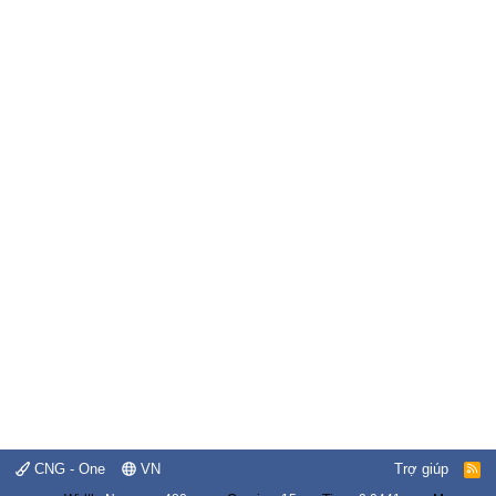
CNG - One
VN
Trợ giúp
R
S