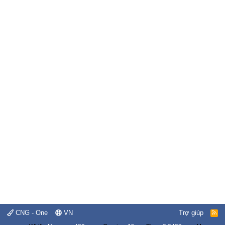
CNG - One
VN
Trợ giúp
R
S