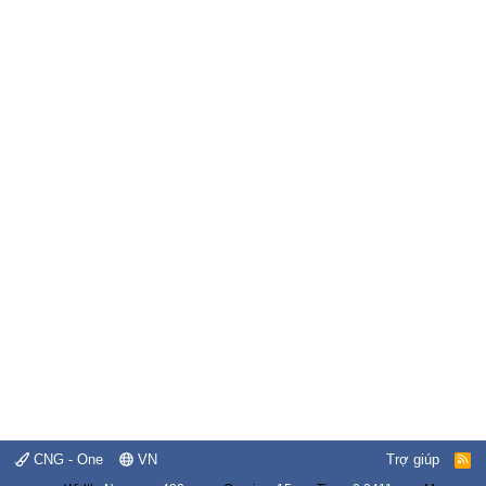
CNG - One
VN
Trợ giúp
R
S