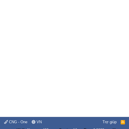
CNG - One
VN
Trợ giúp
R
S