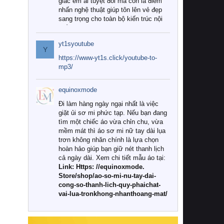
giác êm ái tuyệt đối mà còn là điểm
nhấn nghệ thuật giúp tôn lên vẻ đẹp
sang trọng cho toàn bộ kiến trúc nội
thất.
yt1syoutube
Tuy nhiên, giữa thị trường đa dạng
Y
với vô vàn thương hiệu và mẫu mã
https://www-yt1s.click/youtube-to-
như hiện nay, làm thế nào để chọn
mp3/
được những bộ chăn ga gối đệm cao
cấp thực sự chất lượng, phù hợp với
equinoxmode
khí hậu và nhu cầu sử dụng của gia
đình? Hãy cùng chúng tôi đi tìm lời
Đi làm hàng ngày ngại nhất là việc
giải đáp chi tiết qua bài viết dưới đây.
giặt ủi sơ mi phức tạp. Nếu bạn đang
tìm một chiếc áo vừa chỉn chu, vừa
1. Tại sao các gia đình hiện đại lại ưa
mềm mát thì áo sơ mi nữ tay dài lụa
chuộng chăn ga gối đệm cao cấp?
trơn không nhăn chính là lựa chọn
hoàn hảo giúp bạn giữ nét thanh lịch
Khác với các dòng sản phẩm thông
cả ngày dài. Xem chi tiết mẫu áo tại:
thường, những bộ chăn ga gối đệm
Link: Https: //equinoxmode.
cao cấp trải qua quy trình sản xuất
Store/shop/ao-so-mi-nu-tay-dai-
nghiêm ngặt từ khâu chọn lọc nguyên
cong-so-thanh-lich-quy-phaichat-
liệu tự nhiên đến công nghệ dệt
vai-lua-tronkhong-nhanthoang-mat/
nhuộm hiện đại không chứa hóa chất
độc hại. Khi sử dụng dòng sản phẩm
này, bạn sẽ cảm nhận rõ rệt sự khác