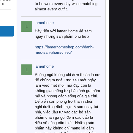
to be worn every day while matching
0
almost every outfit.
lamerhome
L
Hãy đến với lamer Home để sắm
ngay những sản phẩm phù hợp
https://lamerhomeshop.com/danh-
muc-san-pham/chieu/
lamerhome
L
Phòng ngủ không chỉ đơn thuần là nơi
để chúng ta ngả lưng sau một ngày
làm việc mệt mỏi, mà đây còn là
không gian riêng tư phản ánh gu thẩm
mỹ và phong cách sống của gia chủ.
Để biến căn phòng trở thành chốn
nghỉ dưỡng đích thực 5 sao ngay tại
nhà, việc đầu tư vào các bộ sản
phẩm chăn ga gối đệm cao cấp là
điều vô cùng cần thiết. Những sản
phẩm này không chỉ mang lại cảm