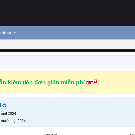
nh bạ
n kiếm tiền đơn giản miễn phí
ra
 một 2024
 mười một 2024
Lượt thích
VN