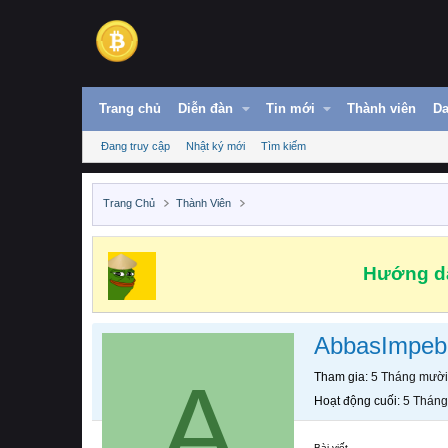
Trang chủ
Diễn đàn
Tin mới
Thành viên
Da
Đang truy cập
Nhật ký mới
Tìm kiếm
Trang Chủ
Thành Viên
Hướng dẫ
AbbasImpeb
A
Tham gia
5 Tháng mười
Hoạt động cuối
5 Tháng
Bài viết