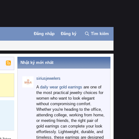
Đăng nhập
Đăng ký
Tìm kiếm
Nhật ký mới nhất
siriusjewelers
Binance
MEXC
A
daily wear gold earrings
are one of
the most practical jewelry choices for
women who want to look elegant
without compromising comfort.
Whether you're heading to the office,
attending college, working from home,
or meeting friends, the right pair of
gold earrings can complete your look
effortlessly. Lightweight, durable, and
timeless, these earrings are designed
B Token