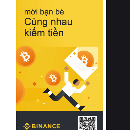
biệt từ bề mặt vải mềm mịn, khả năng
thoáng khí tuyệt vời cho đến độ đàn
hồi chuẩn xác của phần đệm nâng đỡ
cột sống.
Bên cạnh đó, việc lựa chọn các dòng
sản phẩm đạt chuẩn chất lượng quốc
tế còn giúp ngăn ngừa tình trạng kích
ứng da, hạn chế sự phát triển của vi
khuẩn và nấm mốc trong điều kiện
thời tiết nóng ẩm. Bạn có thể tìm hiểu
thêm các nghiên cứu khoa học về tác
động của giấc ngủ và môi trường
phòng ngủ đối với sức khỏe con
người tại Sleep Foundation (External
Link) để có cái nhìn toàn diện hơn.
2. Các tiêu chí vàng khi lựa chọn
chăn ga gối đệm cao cấp cho phòng
ngủ
Để sở hữu một bộ chăn ga gối đệm
cao cấp hoàn hảo cả về thẩm mỹ lẫn
công năng, người tiêu dùng cần cân
nhắc kỹ lưỡng các tiêu chí quan trọng