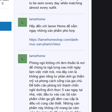
to be worn every day while matching
0
almost every outfit.
lamerhome
L
Hãy đến với lamer Home để sắm
ngay những sản phẩm phù hợp
https://lamerhomeshop.com/danh-
muc-san-pham/chieu/
lamerhome
L
Phòng ngủ không chỉ đơn thuần là nơi
để chúng ta ngả lưng sau một ngày
làm việc mệt mỏi, mà đây còn là
không gian riêng tư phản ánh gu thẩm
mỹ và phong cách sống của gia chủ.
Để biến căn phòng trở thành chốn
nghỉ dưỡng đích thực 5 sao ngay tại
nhà, việc đầu tư vào các bộ sản
phẩm chăn ga gối đệm cao cấp là
điều vô cùng cần thiết. Những sản
phẩm này không chỉ mang lại cảm