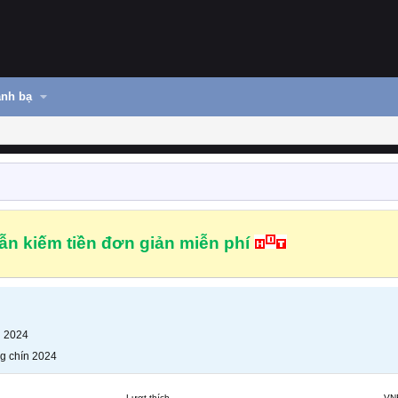
nh bạ
n kiếm tiền đơn giản miễn phí
n 2024
g chín 2024
Lượt thích
VN