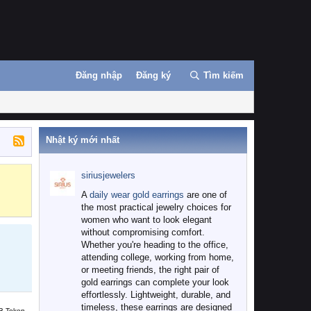
Đăng nhập
Đăng ký
Tìm kiếm
Nhật ký mới nhất
siriusjewelers
Binance
MEXC
A
daily wear gold earrings
are one of
the most practical jewelry choices for
women who want to look elegant
without compromising comfort.
Whether you're heading to the office,
attending college, working from home,
or meeting friends, the right pair of
gold earrings can complete your look
effortlessly. Lightweight, durable, and
timeless, these earrings are designed
B Token