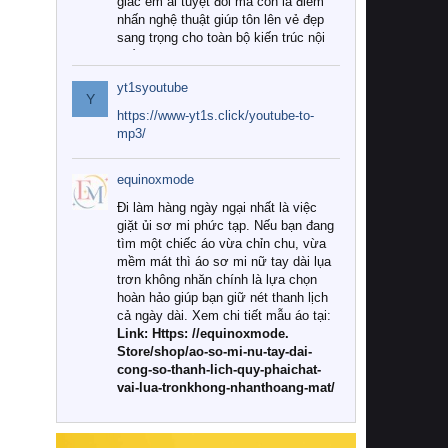
giác êm ái tuyệt đối mà còn là điểm
nhấn nghệ thuật giúp tôn lên vẻ đẹp
sang trọng cho toàn bộ kiến trúc nội
thất.
yt1syoutube
Tuy nhiên, giữa thị trường đa dạng
Y
với vô vàn thương hiệu và mẫu mã
https://www-yt1s.click/youtube-to-
như hiện nay, làm thế nào để chọn
mp3/
được những bộ chăn ga gối đệm cao
cấp thực sự chất lượng, phù hợp với
equinoxmode
khí hậu và nhu cầu sử dụng của gia
đình? Hãy cùng chúng tôi đi tìm lời
Đi làm hàng ngày ngại nhất là việc
giải đáp chi tiết qua bài viết dưới đây.
giặt ủi sơ mi phức tạp. Nếu bạn đang
tìm một chiếc áo vừa chỉn chu, vừa
1. Tại sao các gia đình hiện đại lại ưa
mềm mát thì áo sơ mi nữ tay dài lụa
chuộng chăn ga gối đệm cao cấp?
trơn không nhăn chính là lựa chọn
hoàn hảo giúp bạn giữ nét thanh lịch
Khác với các dòng sản phẩm thông
cả ngày dài. Xem chi tiết mẫu áo tại:
thường, những bộ chăn ga gối đệm
Link: Https: //equinoxmode.
cao cấp trải qua quy trình sản xuất
Store/shop/ao-so-mi-nu-tay-dai-
nghiêm ngặt từ khâu chọn lọc nguyên
cong-so-thanh-lich-quy-phaichat-
liệu tự nhiên đến công nghệ dệt
vai-lua-tronkhong-nhanthoang-mat/
nhuộm hiện đại không chứa hóa chất
độc hại. Khi sử dụng dòng sản phẩm
này, bạn sẽ cảm nhận rõ rệt sự khác