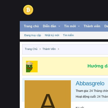
Trang chủ
Diễn đàn
Tin mới
Thành viên
Da
Đang truy cập
Nhật ký mới
Tìm kiếm
Trang Chủ
Thành Viên
Hướng dẫ
Abbasgrelo
A
Tham gia
24 Tháng chí
Hoạt động cuối
24 Thán
Bài viết