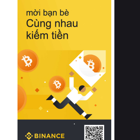
biệt từ bề mặt vải mềm mịn, khả năng
thoáng khí tuyệt vời cho đến độ đàn
hồi chuẩn xác của phần đệm nâng đỡ
cột sống.
Bên cạnh đó, việc lựa chọn các dòng
sản phẩm đạt chuẩn chất lượng quốc
tế còn giúp ngăn ngừa tình trạng kích
ứng da, hạn chế sự phát triển của vi
khuẩn và nấm mốc trong điều kiện
thời tiết nóng ẩm. Bạn có thể tìm hiểu
thêm các nghiên cứu khoa học về tác
động của giấc ngủ và môi trường
phòng ngủ đối với sức khỏe con
người tại Sleep Foundation (External
Link) để có cái nhìn toàn diện hơn.
2. Các tiêu chí vàng khi lựa chọn
chăn ga gối đệm cao cấp cho phòng
ngủ
Để sở hữu một bộ chăn ga gối đệm
cao cấp hoàn hảo cả về thẩm mỹ lẫn
công năng, người tiêu dùng cần cân
nhắc kỹ lưỡng các tiêu chí quan trọng