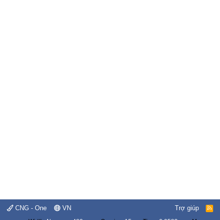
CNG - One
VN
Trợ giúp
R
S