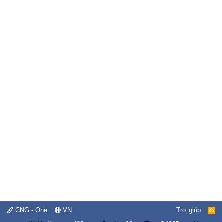
CNG - One
VN
Trợ giúp
R
S