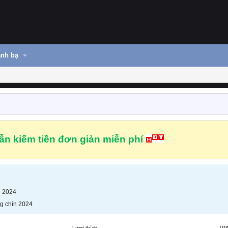
nh bạ
n kiếm tiền đơn giản miễn phí
n 2024
g chín 2024
Lượt thích
VN