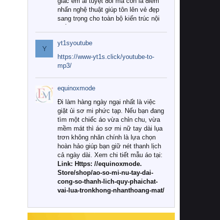
giác êm ái tuyệt đối mà còn là điểm
nhấn nghệ thuật giúp tôn lên vẻ đẹp
sang trọng cho toàn bộ kiến trúc nội
thất.
yt1syoutube
Tuy nhiên, giữa thị trường đa dạng
Y
với vô vàn thương hiệu và mẫu mã
https://www-yt1s.click/youtube-to-
như hiện nay, làm thế nào để chọn
mp3/
được những bộ chăn ga gối đệm cao
cấp thực sự chất lượng, phù hợp với
equinoxmode
khí hậu và nhu cầu sử dụng của gia
đình? Hãy cùng chúng tôi đi tìm lời
Đi làm hàng ngày ngại nhất là việc
giải đáp chi tiết qua bài viết dưới đây.
giặt ủi sơ mi phức tạp. Nếu bạn đang
tìm một chiếc áo vừa chỉn chu, vừa
1. Tại sao các gia đình hiện đại lại ưa
mềm mát thì áo sơ mi nữ tay dài lụa
chuộng chăn ga gối đệm cao cấp?
trơn không nhăn chính là lựa chọn
hoàn hảo giúp bạn giữ nét thanh lịch
Khác với các dòng sản phẩm thông
cả ngày dài. Xem chi tiết mẫu áo tại:
thường, những bộ chăn ga gối đệm
Link: Https: //equinoxmode.
cao cấp trải qua quy trình sản xuất
Store/shop/ao-so-mi-nu-tay-dai-
nghiêm ngặt từ khâu chọn lọc nguyên
cong-so-thanh-lich-quy-phaichat-
liệu tự nhiên đến công nghệ dệt
vai-lua-tronkhong-nhanthoang-mat/
nhuộm hiện đại không chứa hóa chất
độc hại. Khi sử dụng dòng sản phẩm
này, bạn sẽ cảm nhận rõ rệt sự khác