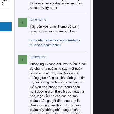
to be worn every day while matching
0
almost every outfit.
lamerhome
L
Hãy đến với lamer Home để sắm
ngay những sản phẩm phù hợp
https://lamerhomeshop.com/danh-
muc-san-pham/chieu/
lamerhome
L
Phòng ngủ không chỉ đơn thuần là nơi
để chúng ta ngả lưng sau một ngày
làm việc mệt mỏi, mà đây còn là
không gian riêng tư phản ánh gu thẩm
mỹ và phong cách sống của gia chủ.
Để biến căn phòng trở thành chốn
nghỉ dưỡng đích thực 5 sao ngay tại
nhà, việc đầu tư vào các bộ sản
phẩm chăn ga gối đệm cao cấp là
điều vô cùng cần thiết. Những sản
phẩm này không chỉ mang lại cảm