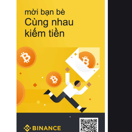
biệt từ bề mặt vải mềm mịn, khả năng
thoáng khí tuyệt vời cho đến độ đàn
hồi chuẩn xác của phần đệm nâng đỡ
cột sống.
Bên cạnh đó, việc lựa chọn các dòng
sản phẩm đạt chuẩn chất lượng quốc
tế còn giúp ngăn ngừa tình trạng kích
ứng da, hạn chế sự phát triển của vi
khuẩn và nấm mốc trong điều kiện
thời tiết nóng ẩm. Bạn có thể tìm hiểu
thêm các nghiên cứu khoa học về tác
động của giấc ngủ và môi trường
phòng ngủ đối với sức khỏe con
người tại Sleep Foundation (External
Link) để có cái nhìn toàn diện hơn.
2. Các tiêu chí vàng khi lựa chọn
chăn ga gối đệm cao cấp cho phòng
ngủ
Để sở hữu một bộ chăn ga gối đệm
cao cấp hoàn hảo cả về thẩm mỹ lẫn
công năng, người tiêu dùng cần cân
nhắc kỹ lưỡng các tiêu chí quan trọng