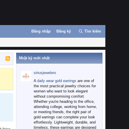
Đăng nhập
Đăng ký
Tìm kiếm
Nhật ký mới nhất
siriusjewelers
Binance
MEXC
A
daily wear gold earrings
are one of
the most practical jewelry choices for
women who want to look elegant
without compromising comfort.
Whether you're heading to the office,
attending college, working from home,
or meeting friends, the right pair of
gold earrings can complete your look
effortlessly. Lightweight, durable, and
timeless, these earrings are designed
B Token