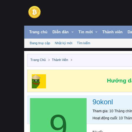
Trang chủ
Diễn đàn
Tin mới
Thành viên
Da
Đang truy cập
Nhật ký mới
Tìm kiếm
Trang Chủ
Thành Viên
Hướng dẫ
9okonl
9
Tham gia
10 Tháng chí
Hoạt động cuối
10 Thán
Bài viết