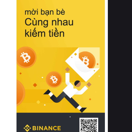
biệt từ bề mặt vải mềm mịn, khả năng
thoáng khí tuyệt vời cho đến độ đàn
hồi chuẩn xác của phần đệm nâng đỡ
cột sống.
Bên cạnh đó, việc lựa chọn các dòng
sản phẩm đạt chuẩn chất lượng quốc
tế còn giúp ngăn ngừa tình trạng kích
ứng da, hạn chế sự phát triển của vi
khuẩn và nấm mốc trong điều kiện
thời tiết nóng ẩm. Bạn có thể tìm hiểu
thêm các nghiên cứu khoa học về tác
động của giấc ngủ và môi trường
phòng ngủ đối với sức khỏe con
người tại Sleep Foundation (External
Link) để có cái nhìn toàn diện hơn.
2. Các tiêu chí vàng khi lựa chọn
chăn ga gối đệm cao cấp cho phòng
ngủ
Để sở hữu một bộ chăn ga gối đệm
cao cấp hoàn hảo cả về thẩm mỹ lẫn
công năng, người tiêu dùng cần cân
nhắc kỹ lưỡng các tiêu chí quan trọng