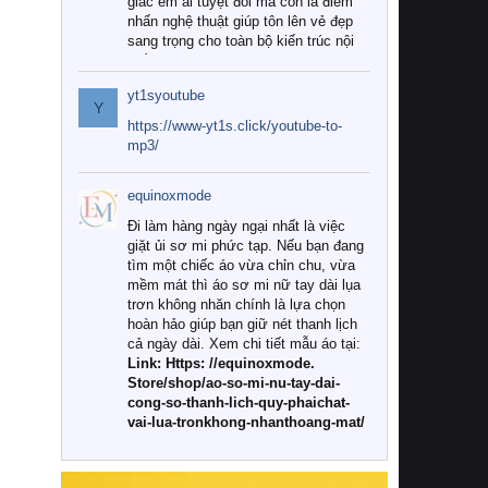
giác êm ái tuyệt đối mà còn là điểm
nhấn nghệ thuật giúp tôn lên vẻ đẹp
sang trọng cho toàn bộ kiến trúc nội
thất.
yt1syoutube
Tuy nhiên, giữa thị trường đa dạng
Y
với vô vàn thương hiệu và mẫu mã
https://www-yt1s.click/youtube-to-
như hiện nay, làm thế nào để chọn
mp3/
được những bộ chăn ga gối đệm cao
cấp thực sự chất lượng, phù hợp với
equinoxmode
khí hậu và nhu cầu sử dụng của gia
đình? Hãy cùng chúng tôi đi tìm lời
Đi làm hàng ngày ngại nhất là việc
giải đáp chi tiết qua bài viết dưới đây.
giặt ủi sơ mi phức tạp. Nếu bạn đang
tìm một chiếc áo vừa chỉn chu, vừa
1. Tại sao các gia đình hiện đại lại ưa
mềm mát thì áo sơ mi nữ tay dài lụa
chuộng chăn ga gối đệm cao cấp?
trơn không nhăn chính là lựa chọn
hoàn hảo giúp bạn giữ nét thanh lịch
Khác với các dòng sản phẩm thông
cả ngày dài. Xem chi tiết mẫu áo tại:
thường, những bộ chăn ga gối đệm
Link: Https: //equinoxmode.
cao cấp trải qua quy trình sản xuất
Store/shop/ao-so-mi-nu-tay-dai-
nghiêm ngặt từ khâu chọn lọc nguyên
cong-so-thanh-lich-quy-phaichat-
liệu tự nhiên đến công nghệ dệt
vai-lua-tronkhong-nhanthoang-mat/
nhuộm hiện đại không chứa hóa chất
độc hại. Khi sử dụng dòng sản phẩm
này, bạn sẽ cảm nhận rõ rệt sự khác