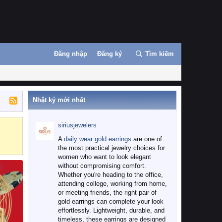
Đăng nhập
Đăng ký
Tìm kiếm
Nhật ký mới nhất
siriusjewelers
Binance
MEXC
A
daily wear gold earrings
are one of
the most practical jewelry choices for
women who want to look elegant
without compromising comfort.
Whether you're heading to the office,
attending college, working from home,
or meeting friends, the right pair of
gold earrings can complete your look
effortlessly. Lightweight, durable, and
timeless, these earrings are designed