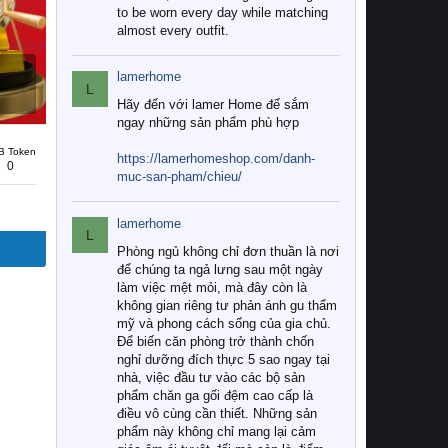
to be worn every day while matching
almost every outfit.
lamerhome
L
Hãy đến với lamer Home để sắm
ngay những sản phẩm phù hợp
B Token
https://lamerhomeshop.com/danh-
0
muc-san-pham/chieu/
lamerhome
L
Phòng ngủ không chỉ đơn thuần là nơi
để chúng ta ngả lưng sau một ngày
làm việc mệt mỏi, mà đây còn là
không gian riêng tư phản ánh gu thẩm
mỹ và phong cách sống của gia chủ.
Để biến căn phòng trở thành chốn
nghỉ dưỡng đích thực 5 sao ngay tại
nhà, việc đầu tư vào các bộ sản
phẩm chăn ga gối đệm cao cấp là
điều vô cùng cần thiết. Những sản
phẩm này không chỉ mang lại cảm