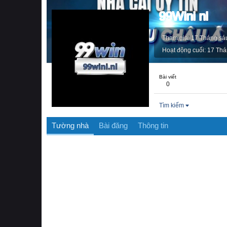
99Wini nl
Tham gia
17 Tháng sá
Hoạt động cuối
17 Thá
Bài viết
0
Tìm kiếm
Tường nhà
Bài đăng
Thông tin