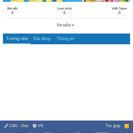
Bài viết
Lượt thích
VNB Token
0
0
0
Tìm kiếm
Tường nhà
Bài đăng
Thông tin
CNG - One
VN
Trợ giúp
R
S