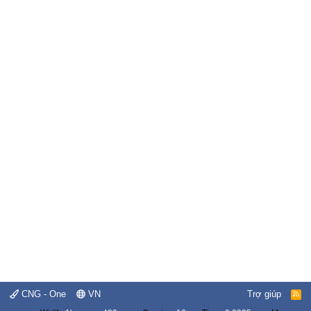
CNG - One
VN
Trợ giúp
R
S