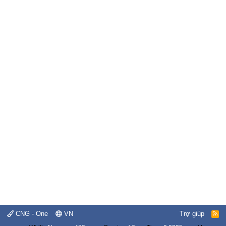
CNG - One
VN
Trợ giúp
R
S