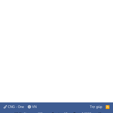
CNG - One
VN
Trợ giúp
R
S