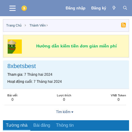
Đăng nhập
Đăng ký
Trang Chủ
Thành Viên
Hướng dẫn kiếm tiền đơn giản miễn phí
8xbetsbest
Tham gia
7 Tháng hai 2024
Hoạt động cuối
7 Tháng hai 2024
Bài viết
Lượt thích
VNB Token
0
0
0
Tìm kiếm
Tường nhà
Bài đăng
Thông tin