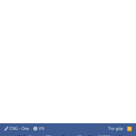
CNG - One
VN
Trợ giúp
R
S