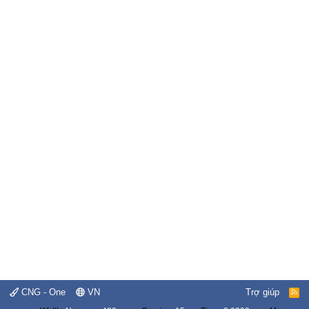
CNG - One
VN
Trợ giúp
R
S