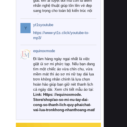
giác êm ái tuyệt đối mà còn là điểm
nhấn nghệ thuật giúp tôn lên vẻ đẹp
sang trọng cho toàn bộ kiến trúc nội
thất.
yt1syoutube
Tuy nhiên, giữa thị trường đa dạng
Y
với vô vàn thương hiệu và mẫu mã
https://www-yt1s.click/youtube-to-
như hiện nay, làm thế nào để chọn
mp3/
được những bộ chăn ga gối đệm cao
cấp thực sự chất lượng, phù hợp với
equinoxmode
khí hậu và nhu cầu sử dụng của gia
đình? Hãy cùng chúng tôi đi tìm lời
Đi làm hàng ngày ngại nhất là việc
giải đáp chi tiết qua bài viết dưới đây.
giặt ủi sơ mi phức tạp. Nếu bạn đang
tìm một chiếc áo vừa chỉn chu, vừa
1. Tại sao các gia đình hiện đại lại ưa
mềm mát thì áo sơ mi nữ tay dài lụa
chuộng chăn ga gối đệm cao cấp?
trơn không nhăn chính là lựa chọn
hoàn hảo giúp bạn giữ nét thanh lịch
Khác với các dòng sản phẩm thông
cả ngày dài. Xem chi tiết mẫu áo tại:
thường, những bộ chăn ga gối đệm
Link: Https: //equinoxmode.
cao cấp trải qua quy trình sản xuất
Store/shop/ao-so-mi-nu-tay-dai-
nghiêm ngặt từ khâu chọn lọc nguyên
cong-so-thanh-lich-quy-phaichat-
liệu tự nhiên đến công nghệ dệt
vai-lua-tronkhong-nhanthoang-mat/
nhuộm hiện đại không chứa hóa chất
độc hại. Khi sử dụng dòng sản phẩm
này, bạn sẽ cảm nhận rõ rệt sự khác