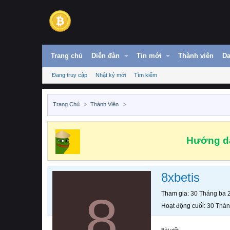
Trang chủ
Diễn đàn
Tin mới
Thành viên
Da
Đang truy cập
Nhật ký mới
Tìm kiếm
Trang Chủ
Thành Viên
Hướng dẫ
8xbetis
8
Tham gia
30 Tháng ba 
Hoạt động cuối
30 Thán
Bài viết