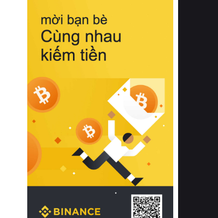
biệt từ bề mặt vải mềm mịn, khả năng
thoáng khí tuyệt vời cho đến độ đàn
hồi chuẩn xác của phần đệm nâng đỡ
cột sống.
Bên cạnh đó, việc lựa chọn các dòng
sản phẩm đạt chuẩn chất lượng quốc
tế còn giúp ngăn ngừa tình trạng kích
ứng da, hạn chế sự phát triển của vi
khuẩn và nấm mốc trong điều kiện
thời tiết nóng ẩm. Bạn có thể tìm hiểu
thêm các nghiên cứu khoa học về tác
động của giấc ngủ và môi trường
phòng ngủ đối với sức khỏe con
người tại Sleep Foundation (External
Link) để có cái nhìn toàn diện hơn.
2. Các tiêu chí vàng khi lựa chọn
chăn ga gối đệm cao cấp cho phòng
ngủ
Để sở hữu một bộ chăn ga gối đệm
cao cấp hoàn hảo cả về thẩm mỹ lẫn
công năng, người tiêu dùng cần cân
nhắc kỹ lưỡng các tiêu chí quan trọng