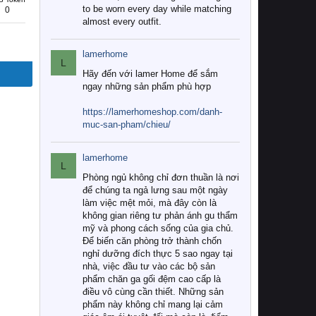
to be worn every day while matching
0
almost every outfit.
lamerhome
L
Hãy đến với lamer Home để sắm
ngay những sản phẩm phù hợp
https://lamerhomeshop.com/danh-
muc-san-pham/chieu/
lamerhome
L
Phòng ngủ không chỉ đơn thuần là nơi
để chúng ta ngả lưng sau một ngày
làm việc mệt mỏi, mà đây còn là
không gian riêng tư phản ánh gu thẩm
mỹ và phong cách sống của gia chủ.
Để biến căn phòng trở thành chốn
nghỉ dưỡng đích thực 5 sao ngay tại
nhà, việc đầu tư vào các bộ sản
phẩm chăn ga gối đệm cao cấp là
điều vô cùng cần thiết. Những sản
phẩm này không chỉ mang lại cảm