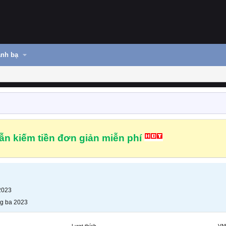
nh bạ
n kiếm tiền đơn giản miễn phí
2023
g ba 2023
Lượt thích
VN