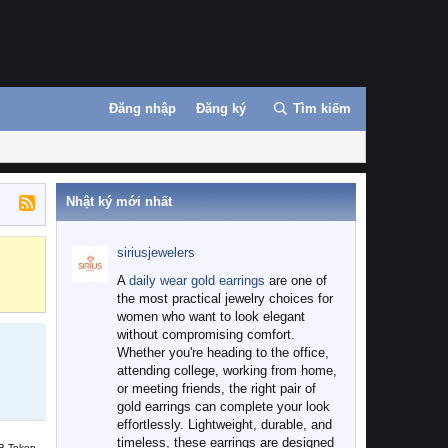
Đăng nhập
Đăng ký
Tìm kiếm
Nhật ký mới nhất
siriusjewelers
Binance
MEXC
A
daily wear gold earrings
are one of
the most practical jewelry choices for
women who want to look elegant
without compromising comfort.
Whether you're heading to the office,
attending college, working from home,
or meeting friends, the right pair of
gold earrings can complete your look
effortlessly. Lightweight, durable, and
timeless, these earrings are designed
B Token