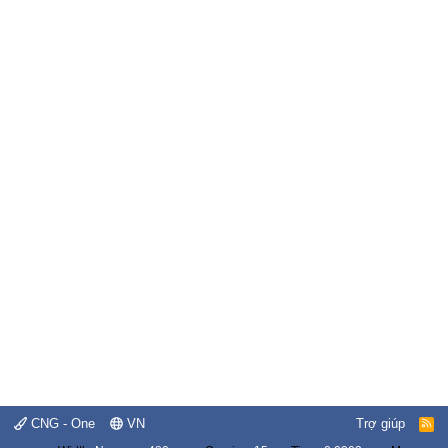
CNG - One
VN
Trợ giúp
R
S