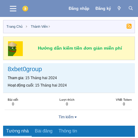
Đăng nhập
Đăng ký
Trang Chủ
Thành Viên
Hướng dẫn kiếm tiền đơn giản miễn phí
8xbet0group
Tham gia
15 Tháng hai 2024
Hoạt động cuối
15 Tháng hai 2024
Bài viết
Lượt thích
VNB Token
0
0
0
Tìm kiếm
Tường nhà
Bài đăng
Thông tin