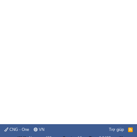
CNG - One
VN
Trợ giúp
R
S