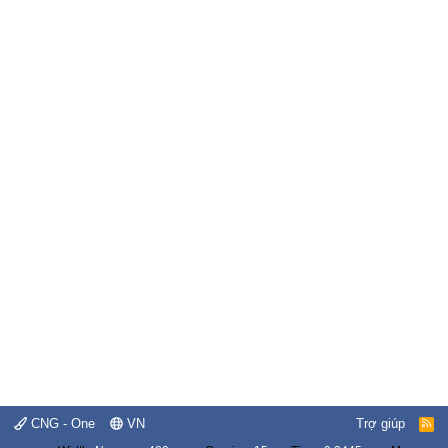
CNG - One
VN
Trợ giúp
R
S