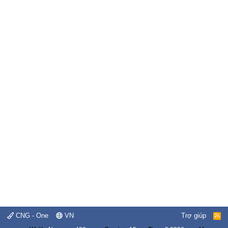
CNG - One
VN
Trợ giúp
R
S