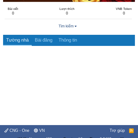
Bài viết
Lượt thích
VNB Token
0
0
0
Tìm kiếm
Tường nhà
Bài đăng
Thông tin
CNG - One
VN
Trợ giúp
R
S