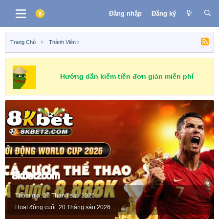
Đăng nhập
Đăng ký
Trang Chủ
Thành Viên
Hướng dẫn kiếm tiền đơn giản miễn phí
8kbet2com
Tham gia
20 Tháng sáu 2026
Hoạt động cuối
20 Tháng sáu 2026