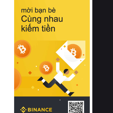
biệt từ bề mặt vải mềm mịn, khả năng
thoáng khí tuyệt vời cho đến độ đàn
hồi chuẩn xác của phần đệm nâng đỡ
cột sống.
Bên cạnh đó, việc lựa chọn các dòng
sản phẩm đạt chuẩn chất lượng quốc
tế còn giúp ngăn ngừa tình trạng kích
ứng da, hạn chế sự phát triển của vi
khuẩn và nấm mốc trong điều kiện
thời tiết nóng ẩm. Bạn có thể tìm hiểu
thêm các nghiên cứu khoa học về tác
động của giấc ngủ và môi trường
phòng ngủ đối với sức khỏe con
người tại Sleep Foundation (External
Link) để có cái nhìn toàn diện hơn.
2. Các tiêu chí vàng khi lựa chọn
chăn ga gối đệm cao cấp cho phòng
ngủ
Để sở hữu một bộ chăn ga gối đệm
cao cấp hoàn hảo cả về thẩm mỹ lẫn
công năng, người tiêu dùng cần cân
nhắc kỹ lưỡng các tiêu chí quan trọng