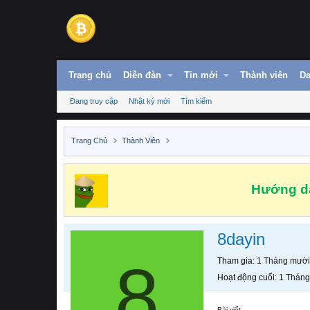
Trang chủ
Diễn đàn
Tin mới
Thành viên
Da
Đang truy cập
Nhật ký mới
Tìm kiếm
Trang Chủ
Thành Viên
Hướng dẫ
8dayin
8
Tham gia
1 Tháng mười
Hoạt động cuối
1 Tháng
Bài viết