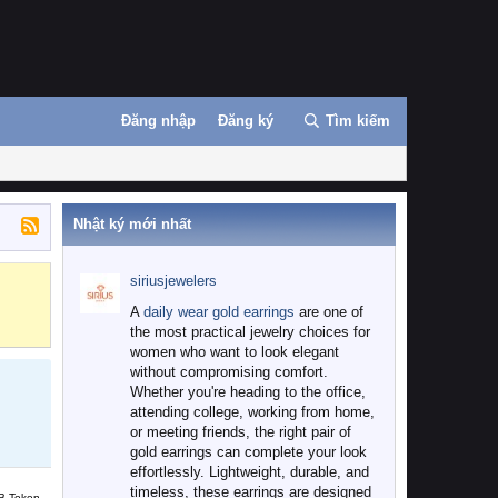
Đăng nhập
Đăng ký
Tìm kiếm
Nhật ký mới nhất
siriusjewelers
Binance
MEXC
A
daily wear gold earrings
are one of
the most practical jewelry choices for
women who want to look elegant
without compromising comfort.
Whether you're heading to the office,
attending college, working from home,
or meeting friends, the right pair of
gold earrings can complete your look
effortlessly. Lightweight, durable, and
timeless, these earrings are designed
B Token