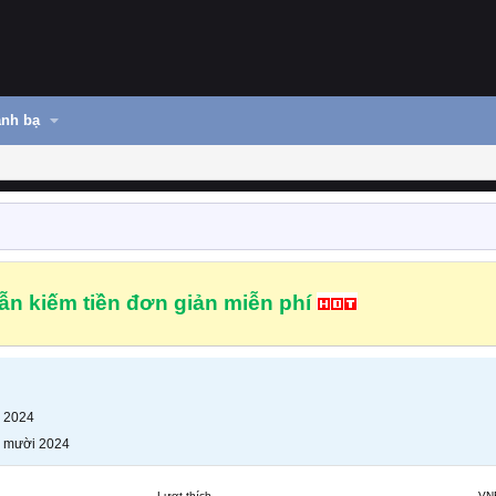
nh bạ
n kiếm tiền đơn giản miễn phí
 2024
 mười 2024
Lượt thích
VN