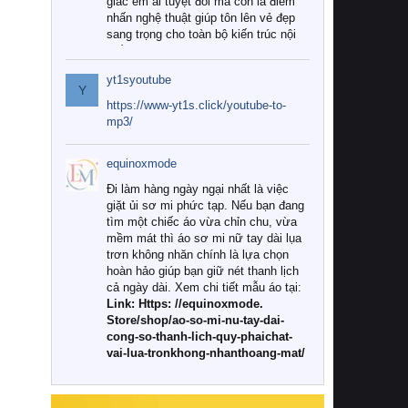
giác êm ái tuyệt đối mà còn là điểm
nhấn nghệ thuật giúp tôn lên vẻ đẹp
sang trọng cho toàn bộ kiến trúc nội
thất.
yt1syoutube
Tuy nhiên, giữa thị trường đa dạng
Y
với vô vàn thương hiệu và mẫu mã
https://www-yt1s.click/youtube-to-
như hiện nay, làm thế nào để chọn
mp3/
được những bộ chăn ga gối đệm cao
cấp thực sự chất lượng, phù hợp với
equinoxmode
khí hậu và nhu cầu sử dụng của gia
đình? Hãy cùng chúng tôi đi tìm lời
Đi làm hàng ngày ngại nhất là việc
giải đáp chi tiết qua bài viết dưới đây.
giặt ủi sơ mi phức tạp. Nếu bạn đang
tìm một chiếc áo vừa chỉn chu, vừa
1. Tại sao các gia đình hiện đại lại ưa
mềm mát thì áo sơ mi nữ tay dài lụa
chuộng chăn ga gối đệm cao cấp?
trơn không nhăn chính là lựa chọn
hoàn hảo giúp bạn giữ nét thanh lịch
Khác với các dòng sản phẩm thông
cả ngày dài. Xem chi tiết mẫu áo tại:
thường, những bộ chăn ga gối đệm
Link: Https: //equinoxmode.
cao cấp trải qua quy trình sản xuất
Store/shop/ao-so-mi-nu-tay-dai-
nghiêm ngặt từ khâu chọn lọc nguyên
cong-so-thanh-lich-quy-phaichat-
liệu tự nhiên đến công nghệ dệt
vai-lua-tronkhong-nhanthoang-mat/
nhuộm hiện đại không chứa hóa chất
độc hại. Khi sử dụng dòng sản phẩm
này, bạn sẽ cảm nhận rõ rệt sự khác