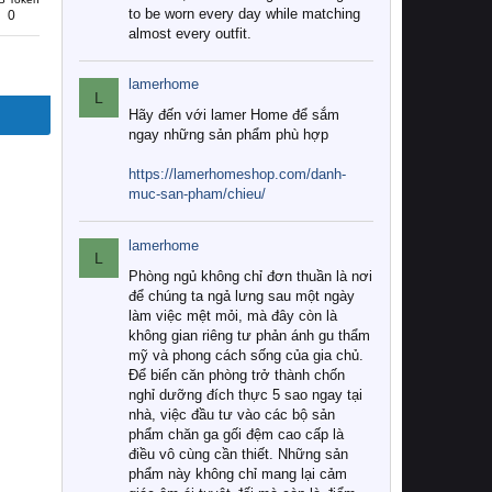
to be worn every day while matching
0
almost every outfit.
lamerhome
L
Hãy đến với lamer Home để sắm
ngay những sản phẩm phù hợp
https://lamerhomeshop.com/danh-
muc-san-pham/chieu/
lamerhome
L
Phòng ngủ không chỉ đơn thuần là nơi
để chúng ta ngả lưng sau một ngày
làm việc mệt mỏi, mà đây còn là
không gian riêng tư phản ánh gu thẩm
mỹ và phong cách sống của gia chủ.
Để biến căn phòng trở thành chốn
nghỉ dưỡng đích thực 5 sao ngay tại
nhà, việc đầu tư vào các bộ sản
phẩm chăn ga gối đệm cao cấp là
điều vô cùng cần thiết. Những sản
phẩm này không chỉ mang lại cảm