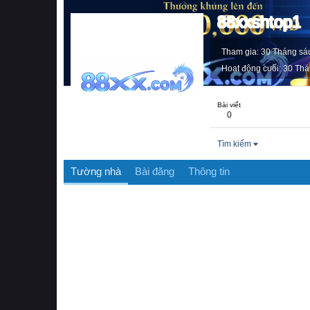
88xxshtop1
Tham gia
30 Tháng sá
Hoạt động cuối
30 Thá
Bài viết
0
Tìm kiếm
Tường nhà
Bài đăng
Thông tin