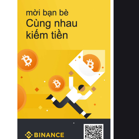
biệt từ bề mặt vải mềm mịn, khả năng
thoáng khí tuyệt vời cho đến độ đàn
hồi chuẩn xác của phần đệm nâng đỡ
cột sống.
Bên cạnh đó, việc lựa chọn các dòng
sản phẩm đạt chuẩn chất lượng quốc
tế còn giúp ngăn ngừa tình trạng kích
ứng da, hạn chế sự phát triển của vi
khuẩn và nấm mốc trong điều kiện
thời tiết nóng ẩm. Bạn có thể tìm hiểu
thêm các nghiên cứu khoa học về tác
động của giấc ngủ và môi trường
phòng ngủ đối với sức khỏe con
người tại Sleep Foundation (External
Link) để có cái nhìn toàn diện hơn.
2. Các tiêu chí vàng khi lựa chọn
chăn ga gối đệm cao cấp cho phòng
ngủ
Để sở hữu một bộ chăn ga gối đệm
cao cấp hoàn hảo cả về thẩm mỹ lẫn
công năng, người tiêu dùng cần cân
nhắc kỹ lưỡng các tiêu chí quan trọng