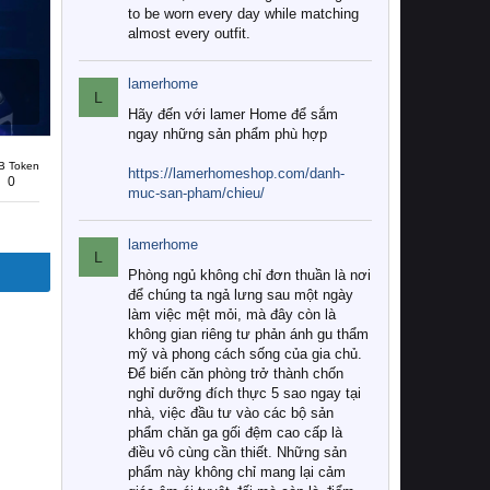
to be worn every day while matching
almost every outfit.
lamerhome
L
Hãy đến với lamer Home để sắm
ngay những sản phẩm phù hợp
B Token
https://lamerhomeshop.com/danh-
0
muc-san-pham/chieu/
lamerhome
L
Phòng ngủ không chỉ đơn thuần là nơi
để chúng ta ngả lưng sau một ngày
làm việc mệt mỏi, mà đây còn là
không gian riêng tư phản ánh gu thẩm
mỹ và phong cách sống của gia chủ.
Để biến căn phòng trở thành chốn
nghỉ dưỡng đích thực 5 sao ngay tại
nhà, việc đầu tư vào các bộ sản
phẩm chăn ga gối đệm cao cấp là
điều vô cùng cần thiết. Những sản
phẩm này không chỉ mang lại cảm