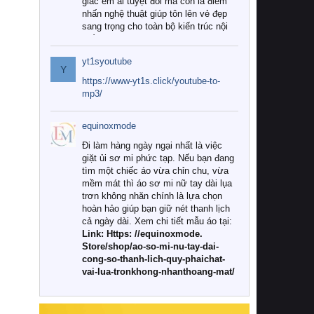
giác êm ái tuyệt đối mà còn là điểm
nhấn nghệ thuật giúp tôn lên vẻ đẹp
sang trọng cho toàn bộ kiến trúc nội
thất.
yt1syoutube
Tuy nhiên, giữa thị trường đa dạng
Y
với vô vàn thương hiệu và mẫu mã
https://www-yt1s.click/youtube-to-
như hiện nay, làm thế nào để chọn
mp3/
được những bộ chăn ga gối đệm cao
cấp thực sự chất lượng, phù hợp với
equinoxmode
khí hậu và nhu cầu sử dụng của gia
đình? Hãy cùng chúng tôi đi tìm lời
Đi làm hàng ngày ngại nhất là việc
giải đáp chi tiết qua bài viết dưới đây.
giặt ủi sơ mi phức tạp. Nếu bạn đang
tìm một chiếc áo vừa chỉn chu, vừa
1. Tại sao các gia đình hiện đại lại ưa
mềm mát thì áo sơ mi nữ tay dài lụa
chuộng chăn ga gối đệm cao cấp?
trơn không nhăn chính là lựa chọn
hoàn hảo giúp bạn giữ nét thanh lịch
Khác với các dòng sản phẩm thông
cả ngày dài. Xem chi tiết mẫu áo tại:
thường, những bộ chăn ga gối đệm
Link: Https: //equinoxmode.
cao cấp trải qua quy trình sản xuất
Store/shop/ao-so-mi-nu-tay-dai-
nghiêm ngặt từ khâu chọn lọc nguyên
cong-so-thanh-lich-quy-phaichat-
liệu tự nhiên đến công nghệ dệt
vai-lua-tronkhong-nhanthoang-mat/
nhuộm hiện đại không chứa hóa chất
độc hại. Khi sử dụng dòng sản phẩm
này, bạn sẽ cảm nhận rõ rệt sự khác