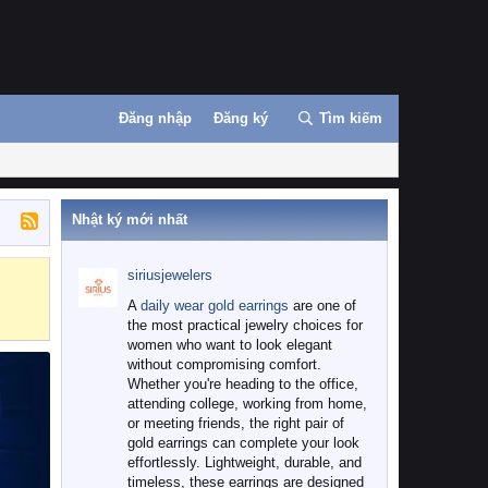
Đăng nhập
Đăng ký
Tìm kiếm
Nhật ký mới nhất
siriusjewelers
Binance
MEXC
A
daily wear gold earrings
are one of
the most practical jewelry choices for
women who want to look elegant
without compromising comfort.
Whether you're heading to the office,
attending college, working from home,
or meeting friends, the right pair of
gold earrings can complete your look
effortlessly. Lightweight, durable, and
timeless, these earrings are designed