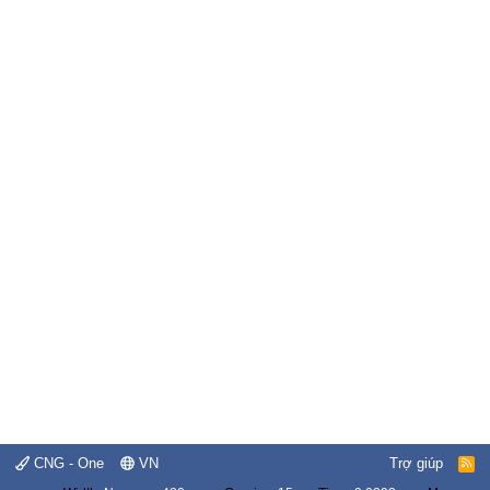
CNG - One
VN
Trợ giúp
R
S