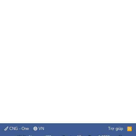
CNG - One
VN
Trợ giúp
R
S