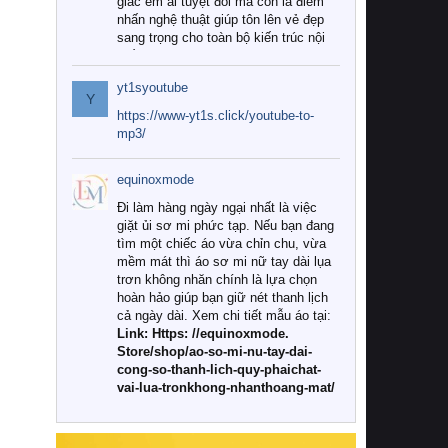
giác êm ái tuyệt đối mà còn là điểm
nhấn nghệ thuật giúp tôn lên vẻ đẹp
sang trọng cho toàn bộ kiến trúc nội
thất.
yt1syoutube
Tuy nhiên, giữa thị trường đa dạng
Y
với vô vàn thương hiệu và mẫu mã
https://www-yt1s.click/youtube-to-
như hiện nay, làm thế nào để chọn
mp3/
được những bộ chăn ga gối đệm cao
cấp thực sự chất lượng, phù hợp với
equinoxmode
khí hậu và nhu cầu sử dụng của gia
đình? Hãy cùng chúng tôi đi tìm lời
Đi làm hàng ngày ngại nhất là việc
giải đáp chi tiết qua bài viết dưới đây.
giặt ủi sơ mi phức tạp. Nếu bạn đang
tìm một chiếc áo vừa chỉn chu, vừa
1. Tại sao các gia đình hiện đại lại ưa
mềm mát thì áo sơ mi nữ tay dài lụa
chuộng chăn ga gối đệm cao cấp?
trơn không nhăn chính là lựa chọn
hoàn hảo giúp bạn giữ nét thanh lịch
Khác với các dòng sản phẩm thông
cả ngày dài. Xem chi tiết mẫu áo tại:
thường, những bộ chăn ga gối đệm
Link: Https: //equinoxmode.
cao cấp trải qua quy trình sản xuất
Store/shop/ao-so-mi-nu-tay-dai-
nghiêm ngặt từ khâu chọn lọc nguyên
cong-so-thanh-lich-quy-phaichat-
liệu tự nhiên đến công nghệ dệt
vai-lua-tronkhong-nhanthoang-mat/
nhuộm hiện đại không chứa hóa chất
độc hại. Khi sử dụng dòng sản phẩm
này, bạn sẽ cảm nhận rõ rệt sự khác