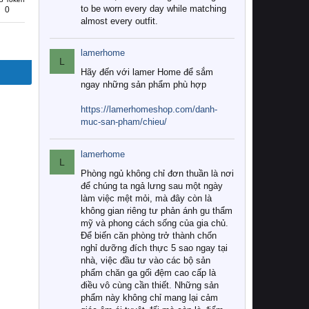
to be worn every day while matching
0
almost every outfit.
lamerhome
L
Hãy đến với lamer Home để sắm
ngay những sản phẩm phù hợp
https://lamerhomeshop.com/danh-
muc-san-pham/chieu/
lamerhome
L
Phòng ngủ không chỉ đơn thuần là nơi
để chúng ta ngả lưng sau một ngày
làm việc mệt mỏi, mà đây còn là
không gian riêng tư phản ánh gu thẩm
mỹ và phong cách sống của gia chủ.
Để biến căn phòng trở thành chốn
nghỉ dưỡng đích thực 5 sao ngay tại
nhà, việc đầu tư vào các bộ sản
phẩm chăn ga gối đệm cao cấp là
điều vô cùng cần thiết. Những sản
phẩm này không chỉ mang lại cảm