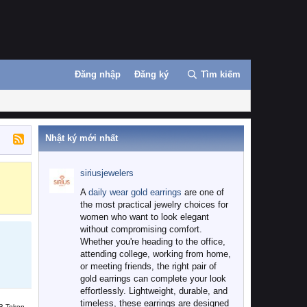
Đăng nhập
Đăng ký
Tìm kiếm
Nhật ký mới nhất
siriusjewelers
Binance
MEXC
A
daily wear gold earrings
are one of
the most practical jewelry choices for
women who want to look elegant
without compromising comfort.
Whether you're heading to the office,
attending college, working from home,
or meeting friends, the right pair of
gold earrings can complete your look
effortlessly. Lightweight, durable, and
timeless, these earrings are designed
B Token