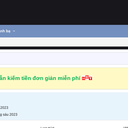
nh bạ
n kiếm tiền đơn giản miễn phí
 2023
g sáu 2023
Lượt thích
VN