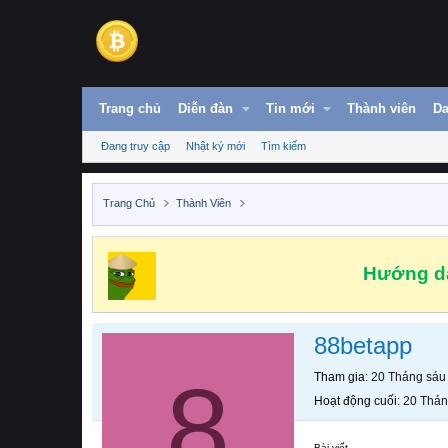
Trang chủ
Diễn đàn
Tin mới
Thành viên
Da
Đang truy cập
Nhật ký mới
Tìm kiếm
Trang Chủ
Thành Viên
Hướng dẫ
88betapp
8
Tham gia
20 Tháng sáu
Hoạt động cuối
20 Thán
Bài viết