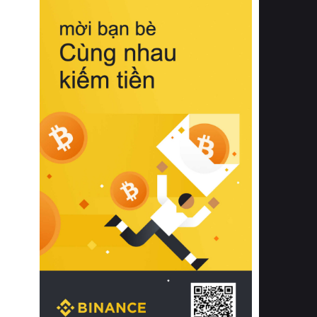
biệt từ bề mặt vải mềm mịn, khả năng
thoáng khí tuyệt vời cho đến độ đàn
hồi chuẩn xác của phần đệm nâng đỡ
cột sống.
Bên cạnh đó, việc lựa chọn các dòng
sản phẩm đạt chuẩn chất lượng quốc
tế còn giúp ngăn ngừa tình trạng kích
ứng da, hạn chế sự phát triển của vi
khuẩn và nấm mốc trong điều kiện
thời tiết nóng ẩm. Bạn có thể tìm hiểu
thêm các nghiên cứu khoa học về tác
động của giấc ngủ và môi trường
phòng ngủ đối với sức khỏe con
người tại Sleep Foundation (External
Link) để có cái nhìn toàn diện hơn.
2. Các tiêu chí vàng khi lựa chọn
chăn ga gối đệm cao cấp cho phòng
ngủ
Để sở hữu một bộ chăn ga gối đệm
cao cấp hoàn hảo cả về thẩm mỹ lẫn
công năng, người tiêu dùng cần cân
nhắc kỹ lưỡng các tiêu chí quan trọng