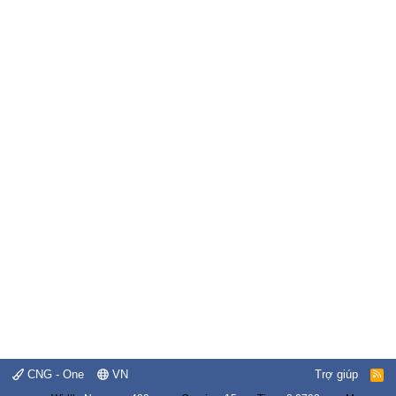
CNG - One
VN
Trợ giúp
R
S