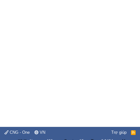
CNG - One
VN
Trợ giúp
R
S