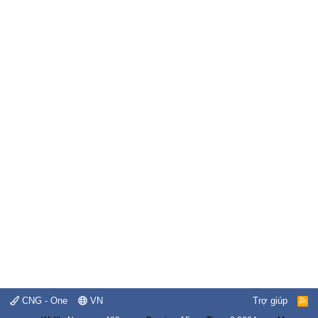
CNG - One
VN
Trợ giúp
R
S