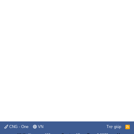
CNG - One
VN
Trợ giúp
R
S