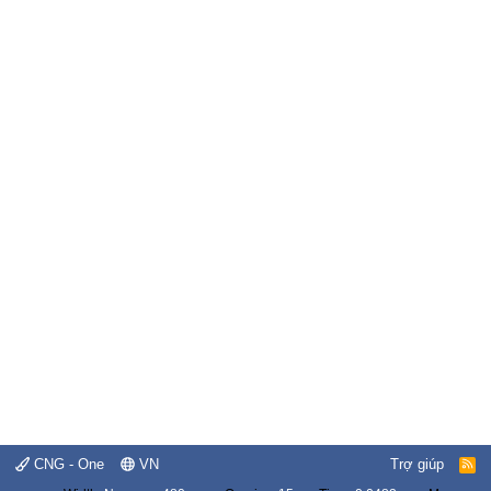
CNG - One
VN
Trợ giúp
R
S