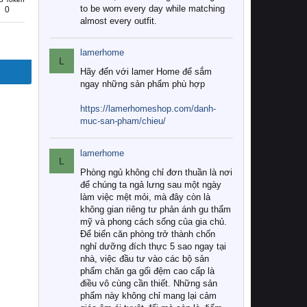
to be worn every day while matching
0
almost every outfit.
lamerhome
L
Hãy đến với lamer Home để sắm
ngay những sản phẩm phù hợp
https://lamerhomeshop.com/danh-
muc-san-pham/chieu/
lamerhome
L
Phòng ngủ không chỉ đơn thuần là nơi
để chúng ta ngả lưng sau một ngày
làm việc mệt mỏi, mà đây còn là
không gian riêng tư phản ánh gu thẩm
mỹ và phong cách sống của gia chủ.
Để biến căn phòng trở thành chốn
nghỉ dưỡng đích thực 5 sao ngay tại
nhà, việc đầu tư vào các bộ sản
phẩm chăn ga gối đệm cao cấp là
điều vô cùng cần thiết. Những sản
phẩm này không chỉ mang lại cảm