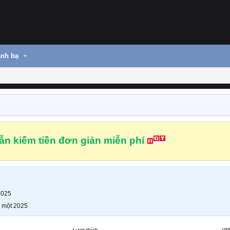
nh bạ
n kiếm tiền đơn giản miễn phí
2025
 một 2025
Lượt thích
VN