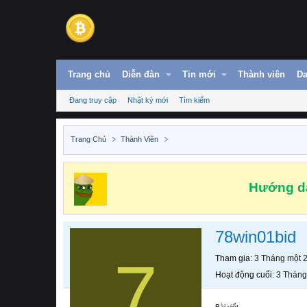
Trang chủ
Diễn đàn
Tin mới
Thành viên
Da
Đang truy cập
Nhật ký mới
Tìm kiếm
Trang Chủ
Thành Viên
Hướng dẫ
78win01bid
7
Tham gia
3 Tháng một 
Hoạt động cuối
3 Tháng
Bài viết