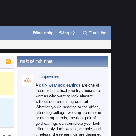
Đăng nhập
Đăng ký
Tìm kiếm
Nhật ký mới nhất
siriusjewelers
Binance
MEXC
A
daily wear gold earrings
are one of
the most practical jewelry choices for
women who want to look elegant
without compromising comfort.
Whether you're heading to the office,
attending college, working from home,
or meeting friends, the right pair of
gold earrings can complete your look
effortlessly. Lightweight, durable, and
timeless, these earrings are designed
B Token