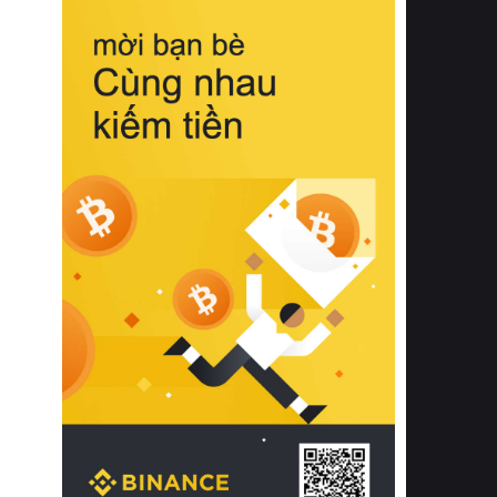
biệt từ bề mặt vải mềm mịn, khả năng
thoáng khí tuyệt vời cho đến độ đàn
hồi chuẩn xác của phần đệm nâng đỡ
cột sống.
Bên cạnh đó, việc lựa chọn các dòng
sản phẩm đạt chuẩn chất lượng quốc
tế còn giúp ngăn ngừa tình trạng kích
ứng da, hạn chế sự phát triển của vi
khuẩn và nấm mốc trong điều kiện
thời tiết nóng ẩm. Bạn có thể tìm hiểu
thêm các nghiên cứu khoa học về tác
động của giấc ngủ và môi trường
phòng ngủ đối với sức khỏe con
người tại Sleep Foundation (External
Link) để có cái nhìn toàn diện hơn.
2. Các tiêu chí vàng khi lựa chọn
chăn ga gối đệm cao cấp cho phòng
ngủ
Để sở hữu một bộ chăn ga gối đệm
cao cấp hoàn hảo cả về thẩm mỹ lẫn
công năng, người tiêu dùng cần cân
nhắc kỹ lưỡng các tiêu chí quan trọng