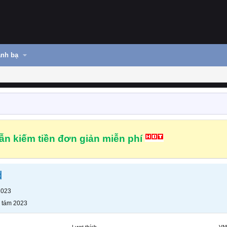
nh bạ
n kiếm tiền đơn giản miễn phí
d
2023
 tám 2023
Lượt thích
VN