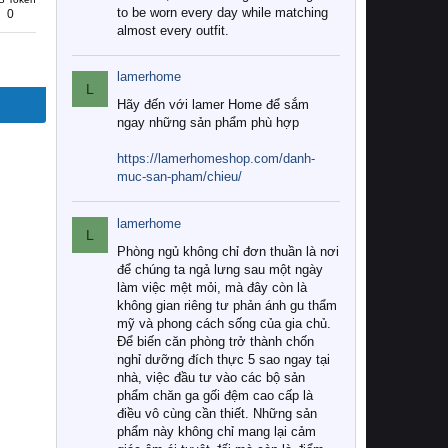
to be worn every day while matching
0
almost every outfit.
lamerhome
L
Hãy đến với lamer Home để sắm
ngay những sản phẩm phù hợp
https://lamerhomeshop.com/danh-
muc-san-pham/chieu/
lamerhome
L
Phòng ngủ không chỉ đơn thuần là nơi
để chúng ta ngả lưng sau một ngày
làm việc mệt mỏi, mà đây còn là
không gian riêng tư phản ánh gu thẩm
mỹ và phong cách sống của gia chủ.
Để biến căn phòng trở thành chốn
nghỉ dưỡng đích thực 5 sao ngay tại
nhà, việc đầu tư vào các bộ sản
phẩm chăn ga gối đệm cao cấp là
điều vô cùng cần thiết. Những sản
phẩm này không chỉ mang lại cảm