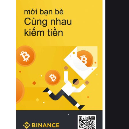
biệt từ bề mặt vải mềm mịn, khả năng
thoáng khí tuyệt vời cho đến độ đàn
hồi chuẩn xác của phần đệm nâng đỡ
cột sống.
Bên cạnh đó, việc lựa chọn các dòng
sản phẩm đạt chuẩn chất lượng quốc
tế còn giúp ngăn ngừa tình trạng kích
ứng da, hạn chế sự phát triển của vi
khuẩn và nấm mốc trong điều kiện
thời tiết nóng ẩm. Bạn có thể tìm hiểu
thêm các nghiên cứu khoa học về tác
động của giấc ngủ và môi trường
phòng ngủ đối với sức khỏe con
người tại Sleep Foundation (External
Link) để có cái nhìn toàn diện hơn.
2. Các tiêu chí vàng khi lựa chọn
chăn ga gối đệm cao cấp cho phòng
ngủ
Để sở hữu một bộ chăn ga gối đệm
cao cấp hoàn hảo cả về thẩm mỹ lẫn
công năng, người tiêu dùng cần cân
nhắc kỹ lưỡng các tiêu chí quan trọng