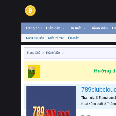
Trang chủ
Diễn đàn
Tin mới
Thành viên
Da
Đang truy cập
Nhật ký mới
Tìm kiếm
Trang Chủ
Thành Viên
Hướng dẫ
789clubclou
Tham gia
8 Tháng tám 
Hoạt động cuối
8 Tháng
Bài viết