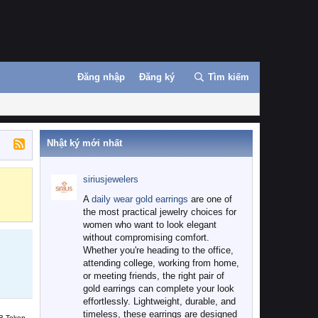
Đăng nhập
Đăng ký
Tìm kiếm
Nhật ký mới nhất
siriusjewelers
Binance
MEXC
A
daily wear gold earrings
are one of
the most practical jewelry choices for
women who want to look elegant
without compromising comfort.
Whether you're heading to the office,
attending college, working from home,
or meeting friends, the right pair of
gold earrings can complete your look
effortlessly. Lightweight, durable, and
timeless, these earrings are designed
B Token