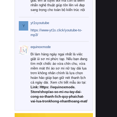
giác êm ái tuyệt đối mà còn là điểm
nhấn nghệ thuật giúp tôn lên vẻ đẹp
sang trọng cho toàn bộ kiến trúc nội
thất.
yt1syoutube
Tuy nhiên, giữa thị trường đa dạng
Y
với vô vàn thương hiệu và mẫu mã
https://www-yt1s.click/youtube-to-
như hiện nay, làm thế nào để chọn
mp3/
được những bộ chăn ga gối đệm cao
cấp thực sự chất lượng, phù hợp với
equinoxmode
khí hậu và nhu cầu sử dụng của gia
đình? Hãy cùng chúng tôi đi tìm lời
Đi làm hàng ngày ngại nhất là việc
giải đáp chi tiết qua bài viết dưới đây.
giặt ủi sơ mi phức tạp. Nếu bạn đang
tìm một chiếc áo vừa chỉn chu, vừa
1. Tại sao các gia đình hiện đại lại ưa
mềm mát thì áo sơ mi nữ tay dài lụa
chuộng chăn ga gối đệm cao cấp?
trơn không nhăn chính là lựa chọn
hoàn hảo giúp bạn giữ nét thanh lịch
Khác với các dòng sản phẩm thông
cả ngày dài. Xem chi tiết mẫu áo tại:
thường, những bộ chăn ga gối đệm
Link: Https: //equinoxmode.
cao cấp trải qua quy trình sản xuất
Store/shop/ao-so-mi-nu-tay-dai-
nghiêm ngặt từ khâu chọn lọc nguyên
cong-so-thanh-lich-quy-phaichat-
liệu tự nhiên đến công nghệ dệt
vai-lua-tronkhong-nhanthoang-mat/
nhuộm hiện đại không chứa hóa chất
độc hại. Khi sử dụng dòng sản phẩm
này, bạn sẽ cảm nhận rõ rệt sự khác