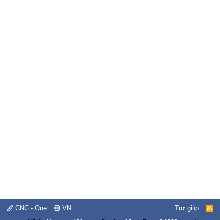
CNG - One
VN
Trợ giúp
R
S