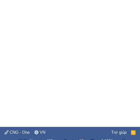
CNG - One
VN
Trợ giúp
R
S