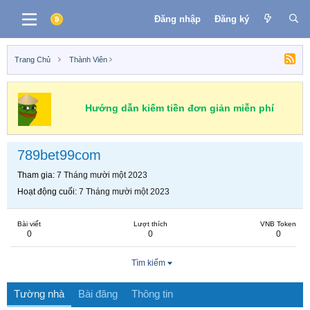
Đăng nhập
Đăng ký
Trang Chủ
Thành Viên
Hướng dẫn kiếm tiền đơn giản miễn phí
789bet99com
Tham gia
7 Tháng mười một 2023
Hoạt động cuối
7 Tháng mười một 2023
Bài viết
Lượt thích
VNB Token
0
0
0
Tìm kiếm
Tường nhà
Bài đăng
Thông tin