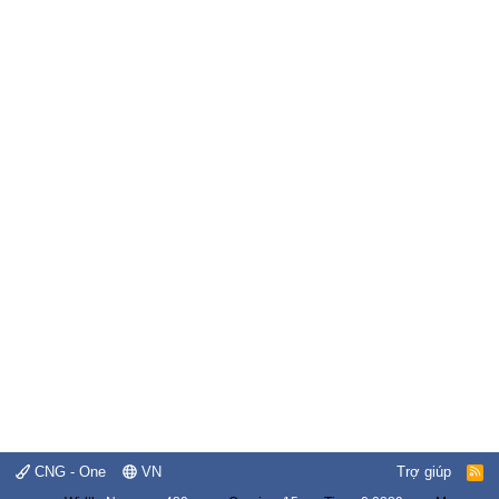
CNG - One
VN
Trợ giúp
R
S