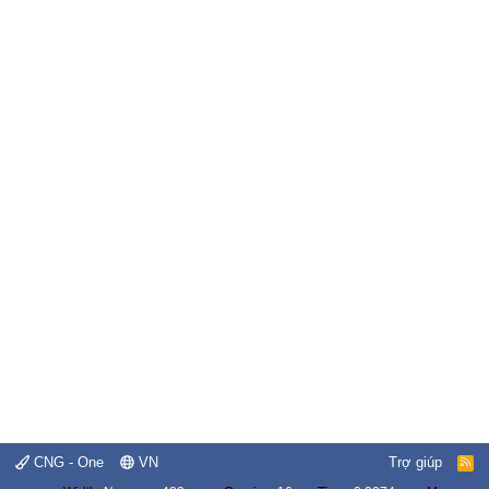
CNG - One
VN
Trợ giúp
R
S