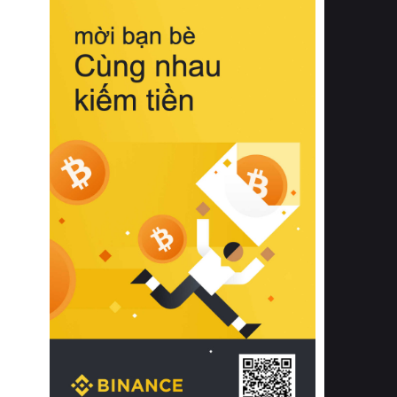
biệt từ bề mặt vải mềm mịn, khả năng
thoáng khí tuyệt vời cho đến độ đàn
hồi chuẩn xác của phần đệm nâng đỡ
cột sống.
Bên cạnh đó, việc lựa chọn các dòng
sản phẩm đạt chuẩn chất lượng quốc
tế còn giúp ngăn ngừa tình trạng kích
ứng da, hạn chế sự phát triển của vi
khuẩn và nấm mốc trong điều kiện
thời tiết nóng ẩm. Bạn có thể tìm hiểu
thêm các nghiên cứu khoa học về tác
động của giấc ngủ và môi trường
phòng ngủ đối với sức khỏe con
người tại Sleep Foundation (External
Link) để có cái nhìn toàn diện hơn.
2. Các tiêu chí vàng khi lựa chọn
chăn ga gối đệm cao cấp cho phòng
ngủ
Để sở hữu một bộ chăn ga gối đệm
cao cấp hoàn hảo cả về thẩm mỹ lẫn
công năng, người tiêu dùng cần cân
nhắc kỹ lưỡng các tiêu chí quan trọng