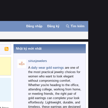
Đăng nhập
Đăng ký
Tìm kiếm
Nhật ký mới nhất
siriusjewelers
Binance
MEXC
A
daily wear gold earrings
are one of
the most practical jewelry choices for
women who want to look elegant
without compromising comfort.
Whether you're heading to the office,
attending college, working from home,
or meeting friends, the right pair of
gold earrings can complete your look
effortlessly. Lightweight, durable, and
timeless, these earrings are designed
B Token