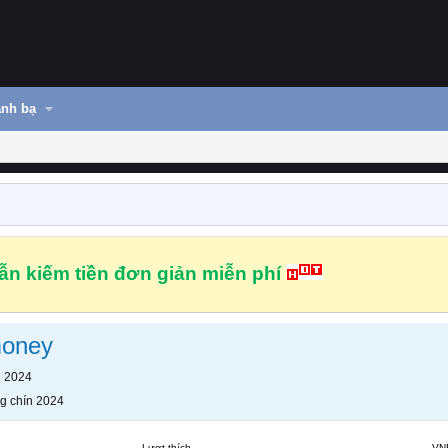
nh bạ
n kiếm tiền đơn giản miễn phí
oney
n 2024
g chín 2024
Lượt thích
VN