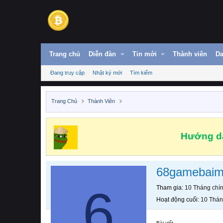
Trang chủ
Diễn đàn
Tin mới
Thành viên
Da
Đang truy cập
Nhật ký mới
Tìm kiếm
Trang Chủ
Thành Viên
Hướng dẫ
68gamebaim
6
Tham gia
10 Tháng chí
Hoạt động cuối
10 Thán
Bài viết