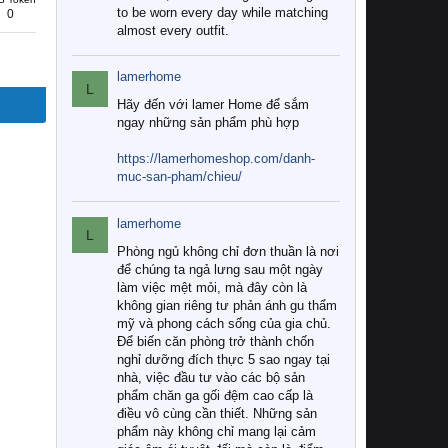
to be worn every day while matching
0
almost every outfit.
lamerhome
L
Hãy đến với lamer Home để sắm
ngay những sản phẩm phù hợp
https://lamerhomeshop.com/danh-
muc-san-pham/chieu/
lamerhome
L
Phòng ngủ không chỉ đơn thuần là nơi
để chúng ta ngả lưng sau một ngày
làm việc mệt mỏi, mà đây còn là
không gian riêng tư phản ánh gu thẩm
mỹ và phong cách sống của gia chủ.
Để biến căn phòng trở thành chốn
nghỉ dưỡng đích thực 5 sao ngay tại
nhà, việc đầu tư vào các bộ sản
phẩm chăn ga gối đệm cao cấp là
điều vô cùng cần thiết. Những sản
phẩm này không chỉ mang lại cảm