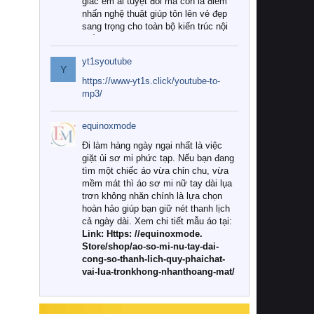
giác êm ái tuyệt đối mà còn là điểm
nhấn nghệ thuật giúp tôn lên vẻ đẹp
sang trọng cho toàn bộ kiến trúc nội
thất.
yt1syoutube
Tuy nhiên, giữa thị trường đa dạng
Y
với vô vàn thương hiệu và mẫu mã
https://www-yt1s.click/youtube-to-
như hiện nay, làm thế nào để chọn
mp3/
được những bộ chăn ga gối đệm cao
cấp thực sự chất lượng, phù hợp với
equinoxmode
khí hậu và nhu cầu sử dụng của gia
đình? Hãy cùng chúng tôi đi tìm lời
Đi làm hàng ngày ngại nhất là việc
giải đáp chi tiết qua bài viết dưới đây.
giặt ủi sơ mi phức tạp. Nếu bạn đang
tìm một chiếc áo vừa chỉn chu, vừa
1. Tại sao các gia đình hiện đại lại ưa
mềm mát thì áo sơ mi nữ tay dài lụa
chuộng chăn ga gối đệm cao cấp?
trơn không nhăn chính là lựa chọn
hoàn hảo giúp bạn giữ nét thanh lịch
Khác với các dòng sản phẩm thông
cả ngày dài. Xem chi tiết mẫu áo tại:
thường, những bộ chăn ga gối đệm
Link: Https: //equinoxmode.
cao cấp trải qua quy trình sản xuất
Store/shop/ao-so-mi-nu-tay-dai-
nghiêm ngặt từ khâu chọn lọc nguyên
cong-so-thanh-lich-quy-phaichat-
liệu tự nhiên đến công nghệ dệt
vai-lua-tronkhong-nhanthoang-mat/
nhuộm hiện đại không chứa hóa chất
độc hại. Khi sử dụng dòng sản phẩm
này, bạn sẽ cảm nhận rõ rệt sự khác