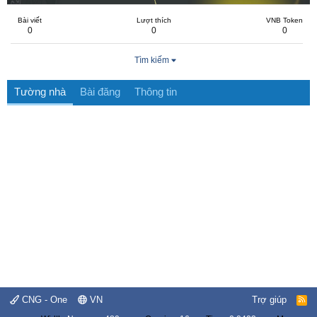
Bài viết
Lượt thích
VNB Token
0
0
0
Tìm kiếm
Tường nhà
Bài đăng
Thông tin
CNG - One
VN
Trợ giúp
R
S