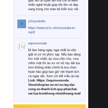
giác êm ái tuyệt đối mà còn là điểm
nhấn nghệ thuật giúp tôn lên vẻ đẹp
sang trọng cho toàn bộ kiến trúc nội
thất.
yt1syoutube
Tuy nhiên, giữa thị trường đa dạng
Y
với vô vàn thương hiệu và mẫu mã
https://www-yt1s.click/youtube-to-
như hiện nay, làm thế nào để chọn
mp3/
được những bộ chăn ga gối đệm cao
cấp thực sự chất lượng, phù hợp với
equinoxmode
khí hậu và nhu cầu sử dụng của gia
đình? Hãy cùng chúng tôi đi tìm lời
Đi làm hàng ngày ngại nhất là việc
giải đáp chi tiết qua bài viết dưới đây.
giặt ủi sơ mi phức tạp. Nếu bạn đang
tìm một chiếc áo vừa chỉn chu, vừa
1. Tại sao các gia đình hiện đại lại ưa
mềm mát thì áo sơ mi nữ tay dài lụa
chuộng chăn ga gối đệm cao cấp?
trơn không nhăn chính là lựa chọn
hoàn hảo giúp bạn giữ nét thanh lịch
Khác với các dòng sản phẩm thông
cả ngày dài. Xem chi tiết mẫu áo tại:
thường, những bộ chăn ga gối đệm
Link: Https: //equinoxmode.
cao cấp trải qua quy trình sản xuất
Store/shop/ao-so-mi-nu-tay-dai-
nghiêm ngặt từ khâu chọn lọc nguyên
cong-so-thanh-lich-quy-phaichat-
liệu tự nhiên đến công nghệ dệt
vai-lua-tronkhong-nhanthoang-mat/
nhuộm hiện đại không chứa hóa chất
độc hại. Khi sử dụng dòng sản phẩm
này, bạn sẽ cảm nhận rõ rệt sự khác