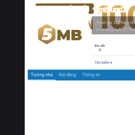
5mbfund1
Tham gia
27 Tháng ch
Hoạt động cuối
27 Thá
Bài viết
0
Tìm kiếm
Tường nhà
Bài đăng
Thông tin