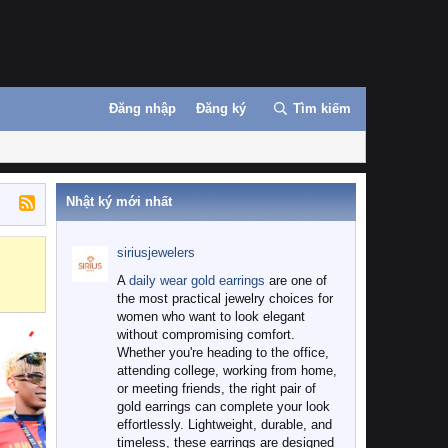
Đăng nhập
Đăng ký
Tìm kiếm
Nhật ký mới nhất
siriusjewelers
Binance
MEXC
A
daily wear gold earrings
are one of
the most practical jewelry choices for
women who want to look elegant
without compromising comfort.
Whether you're heading to the office,
attending college, working from home,
or meeting friends, the right pair of
gold earrings can complete your look
effortlessly. Lightweight, durable, and
timeless, these earrings are designed