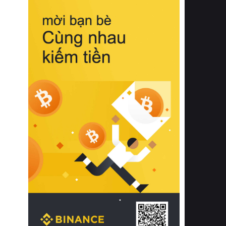
biệt từ bề mặt vải mềm mịn, khả năng
thoáng khí tuyệt vời cho đến độ đàn
hồi chuẩn xác của phần đệm nâng đỡ
cột sống.
Bên cạnh đó, việc lựa chọn các dòng
sản phẩm đạt chuẩn chất lượng quốc
tế còn giúp ngăn ngừa tình trạng kích
ứng da, hạn chế sự phát triển của vi
khuẩn và nấm mốc trong điều kiện
thời tiết nóng ẩm. Bạn có thể tìm hiểu
thêm các nghiên cứu khoa học về tác
động của giấc ngủ và môi trường
phòng ngủ đối với sức khỏe con
người tại Sleep Foundation (External
Link) để có cái nhìn toàn diện hơn.
2. Các tiêu chí vàng khi lựa chọn
chăn ga gối đệm cao cấp cho phòng
ngủ
Để sở hữu một bộ chăn ga gối đệm
cao cấp hoàn hảo cả về thẩm mỹ lẫn
công năng, người tiêu dùng cần cân
nhắc kỹ lưỡng các tiêu chí quan trọng