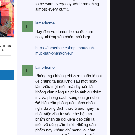
to be worn every day while matching
almost every outfit.
lamerhome
L
Hãy đến với lamer Home để sắm
ngay những sản phẩm phù hợp
B Token
https://lamerhomeshop.com/danh-
0
muc-san-pham/chieu/
lamerhome
L
Phòng ngủ không chỉ đơn thuần là nơi
để chúng ta ngả lưng sau một ngày
làm việc mệt mỏi, mà đây còn là
không gian riêng tư phản ánh gu thẩm
mỹ và phong cách sống của gia chủ.
Để biến căn phòng trở thành chốn
nghỉ dưỡng đích thực 5 sao ngay tại
nhà, việc đầu tư vào các bộ sản
phẩm chăn ga gối đệm cao cấp là
điều vô cùng cần thiết. Những sản
phẩm này không chỉ mang lại cảm