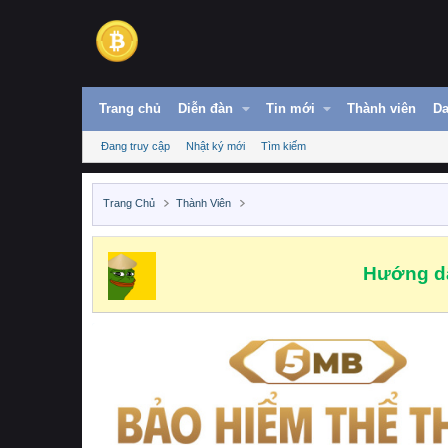
Trang chủ
Diễn đàn
Tin mới
Thành viên
Da
Đang truy cập
Nhật ký mới
Tìm kiếm
Trang Chủ
Thành Viên
Hướng dẫ