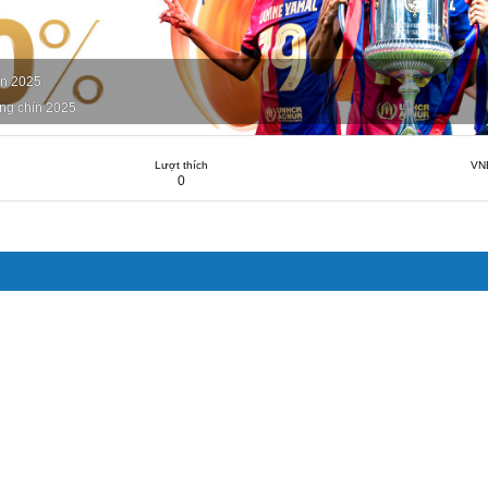
ín 2025
ng chín 2025
Lượt thích
VN
0