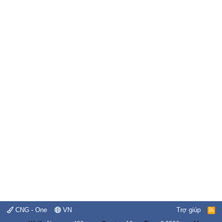
CNG - One
VN
Trợ giúp
R
S