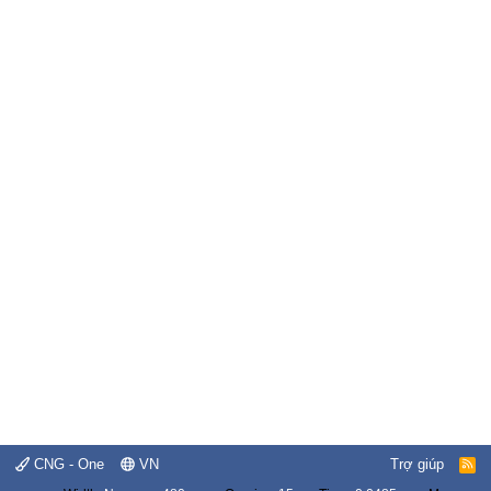
CNG - One
VN
Trợ giúp
R
S