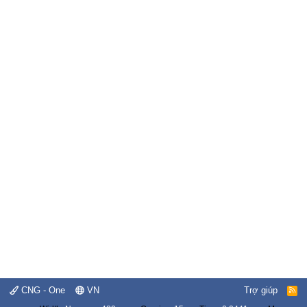
CNG - One
VN
Trợ giúp
R
S