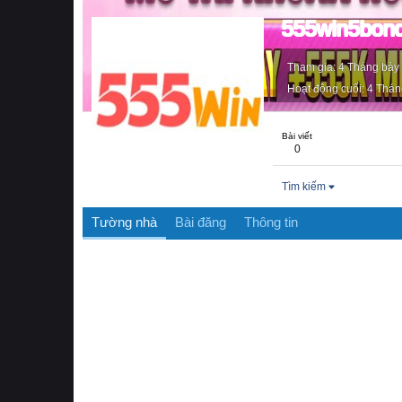
555win5bon
Tham gia
4 Tháng bảy
Hoạt động cuối
4 Thán
Bài viết
0
Tìm kiếm
Tường nhà
Bài đăng
Thông tin