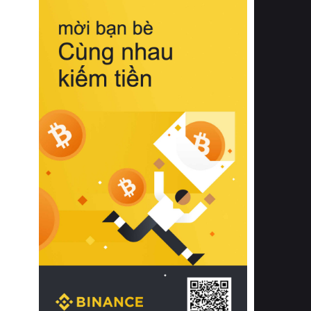
biệt từ bề mặt vải mềm mịn, khả năng
thoáng khí tuyệt vời cho đến độ đàn
hồi chuẩn xác của phần đệm nâng đỡ
cột sống.
Bên cạnh đó, việc lựa chọn các dòng
sản phẩm đạt chuẩn chất lượng quốc
tế còn giúp ngăn ngừa tình trạng kích
ứng da, hạn chế sự phát triển của vi
khuẩn và nấm mốc trong điều kiện
thời tiết nóng ẩm. Bạn có thể tìm hiểu
thêm các nghiên cứu khoa học về tác
động của giấc ngủ và môi trường
phòng ngủ đối với sức khỏe con
người tại Sleep Foundation (External
Link) để có cái nhìn toàn diện hơn.
2. Các tiêu chí vàng khi lựa chọn
chăn ga gối đệm cao cấp cho phòng
ngủ
Để sở hữu một bộ chăn ga gối đệm
cao cấp hoàn hảo cả về thẩm mỹ lẫn
công năng, người tiêu dùng cần cân
nhắc kỹ lưỡng các tiêu chí quan trọng