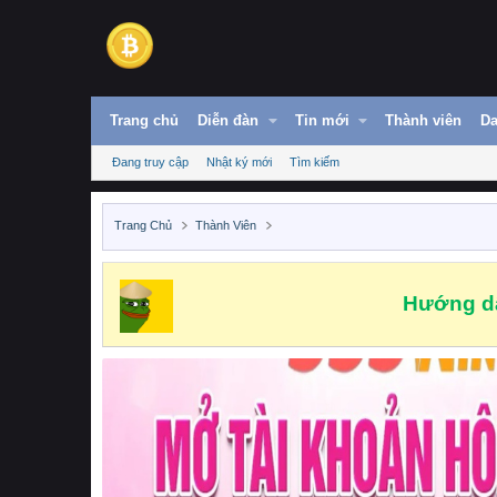
Trang chủ
Diễn đàn
Tin mới
Thành viên
Da
Đang truy cập
Nhật ký mới
Tìm kiếm
Trang Chủ
Thành Viên
Hướng dẫ