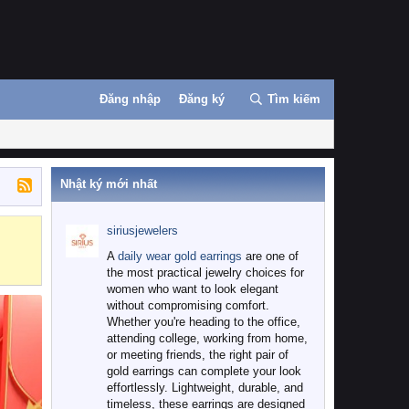
Đăng nhập
Đăng ký
Tìm kiếm
Nhật ký mới nhất
siriusjewelers
Binance
MEXC
A
daily wear gold earrings
are one of
the most practical jewelry choices for
women who want to look elegant
without compromising comfort.
Whether you're heading to the office,
attending college, working from home,
or meeting friends, the right pair of
gold earrings can complete your look
effortlessly. Lightweight, durable, and
timeless, these earrings are designed