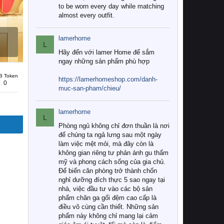
to be worn every day while matching
almost every outfit.
lamerhome
L
Hãy đến với lamer Home để sắm
ngay những sản phẩm phù hợp
B Token
https://lamerhomeshop.com/danh-
0
muc-san-pham/chieu/
lamerhome
L
Phòng ngủ không chỉ đơn thuần là nơi
để chúng ta ngả lưng sau một ngày
làm việc mệt mỏi, mà đây còn là
không gian riêng tư phản ánh gu thẩm
mỹ và phong cách sống của gia chủ.
Để biến căn phòng trở thành chốn
nghỉ dưỡng đích thực 5 sao ngay tại
nhà, việc đầu tư vào các bộ sản
phẩm chăn ga gối đệm cao cấp là
điều vô cùng cần thiết. Những sản
phẩm này không chỉ mang lại cảm