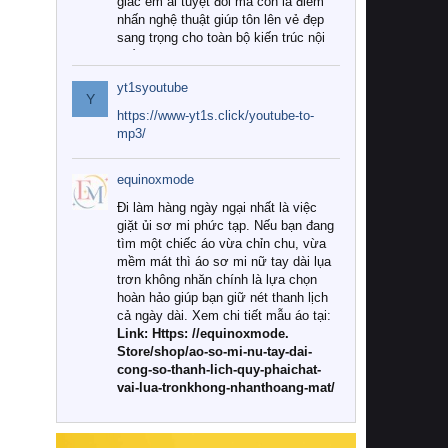
giác êm ái tuyệt đối mà còn là điểm
nhấn nghệ thuật giúp tôn lên vẻ đẹp
sang trọng cho toàn bộ kiến trúc nội
thất.
yt1syoutube
Tuy nhiên, giữa thị trường đa dạng
Y
với vô vàn thương hiệu và mẫu mã
https://www-yt1s.click/youtube-to-
như hiện nay, làm thế nào để chọn
mp3/
được những bộ chăn ga gối đệm cao
cấp thực sự chất lượng, phù hợp với
equinoxmode
khí hậu và nhu cầu sử dụng của gia
đình? Hãy cùng chúng tôi đi tìm lời
Đi làm hàng ngày ngại nhất là việc
giải đáp chi tiết qua bài viết dưới đây.
giặt ủi sơ mi phức tạp. Nếu bạn đang
tìm một chiếc áo vừa chỉn chu, vừa
1. Tại sao các gia đình hiện đại lại ưa
mềm mát thì áo sơ mi nữ tay dài lụa
chuộng chăn ga gối đệm cao cấp?
trơn không nhăn chính là lựa chọn
hoàn hảo giúp bạn giữ nét thanh lịch
Khác với các dòng sản phẩm thông
cả ngày dài. Xem chi tiết mẫu áo tại:
thường, những bộ chăn ga gối đệm
Link: Https: //equinoxmode.
cao cấp trải qua quy trình sản xuất
Store/shop/ao-so-mi-nu-tay-dai-
nghiêm ngặt từ khâu chọn lọc nguyên
cong-so-thanh-lich-quy-phaichat-
liệu tự nhiên đến công nghệ dệt
vai-lua-tronkhong-nhanthoang-mat/
nhuộm hiện đại không chứa hóa chất
độc hại. Khi sử dụng dòng sản phẩm
này, bạn sẽ cảm nhận rõ rệt sự khác