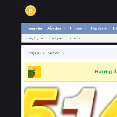
Trang chủ
Diễn đàn
Tin mới
Thành viên
Da
Đang truy cập
Nhật ký mới
Tìm kiếm
Trang Chủ
Thành Viên
Hướng dẫ