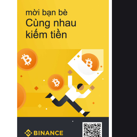
biệt từ bề mặt vải mềm mịn, khả năng
thoáng khí tuyệt vời cho đến độ đàn
hồi chuẩn xác của phần đệm nâng đỡ
cột sống.
Bên cạnh đó, việc lựa chọn các dòng
sản phẩm đạt chuẩn chất lượng quốc
tế còn giúp ngăn ngừa tình trạng kích
ứng da, hạn chế sự phát triển của vi
khuẩn và nấm mốc trong điều kiện
thời tiết nóng ẩm. Bạn có thể tìm hiểu
thêm các nghiên cứu khoa học về tác
động của giấc ngủ và môi trường
phòng ngủ đối với sức khỏe con
người tại Sleep Foundation (External
Link) để có cái nhìn toàn diện hơn.
2. Các tiêu chí vàng khi lựa chọn
chăn ga gối đệm cao cấp cho phòng
ngủ
Để sở hữu một bộ chăn ga gối đệm
cao cấp hoàn hảo cả về thẩm mỹ lẫn
công năng, người tiêu dùng cần cân
nhắc kỹ lưỡng các tiêu chí quan trọng