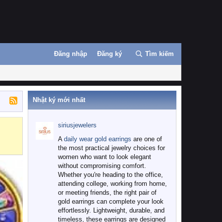
Đăng nhập
Đăng ký
Tìm kiếm
Nhật ký mới nhất
siriusjewelers
Binance
MEXC
A
daily wear gold earrings
are one of
the most practical jewelry choices for
women who want to look elegant
without compromising comfort.
Whether you're heading to the office,
attending college, working from home,
or meeting friends, the right pair of
gold earrings can complete your look
effortlessly. Lightweight, durable, and
timeless, these earrings are designed