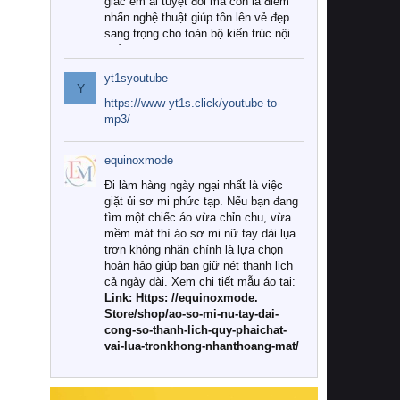
giác êm ái tuyệt đối mà còn là điểm
nhấn nghệ thuật giúp tôn lên vẻ đẹp
sang trọng cho toàn bộ kiến trúc nội
thất.
yt1syoutube
Tuy nhiên, giữa thị trường đa dạng
Y
với vô vàn thương hiệu và mẫu mã
https://www-yt1s.click/youtube-to-
như hiện nay, làm thế nào để chọn
mp3/
được những bộ chăn ga gối đệm cao
cấp thực sự chất lượng, phù hợp với
equinoxmode
khí hậu và nhu cầu sử dụng của gia
đình? Hãy cùng chúng tôi đi tìm lời
Đi làm hàng ngày ngại nhất là việc
giải đáp chi tiết qua bài viết dưới đây.
giặt ủi sơ mi phức tạp. Nếu bạn đang
tìm một chiếc áo vừa chỉn chu, vừa
1. Tại sao các gia đình hiện đại lại ưa
mềm mát thì áo sơ mi nữ tay dài lụa
chuộng chăn ga gối đệm cao cấp?
trơn không nhăn chính là lựa chọn
hoàn hảo giúp bạn giữ nét thanh lịch
Khác với các dòng sản phẩm thông
cả ngày dài. Xem chi tiết mẫu áo tại:
thường, những bộ chăn ga gối đệm
Link: Https: //equinoxmode.
cao cấp trải qua quy trình sản xuất
Store/shop/ao-so-mi-nu-tay-dai-
nghiêm ngặt từ khâu chọn lọc nguyên
cong-so-thanh-lich-quy-phaichat-
liệu tự nhiên đến công nghệ dệt
vai-lua-tronkhong-nhanthoang-mat/
nhuộm hiện đại không chứa hóa chất
độc hại. Khi sử dụng dòng sản phẩm
này, bạn sẽ cảm nhận rõ rệt sự khác