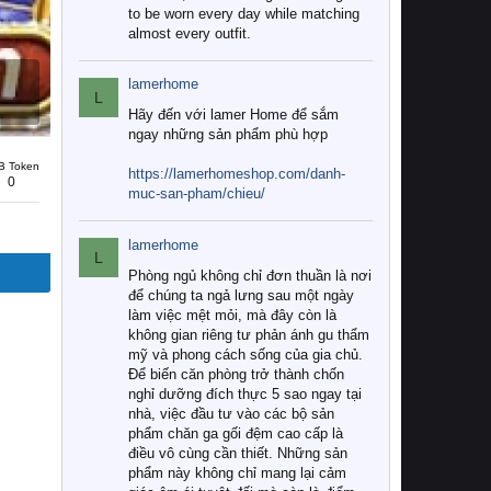
to be worn every day while matching
almost every outfit.
lamerhome
L
Hãy đến với lamer Home để sắm
ngay những sản phẩm phù hợp
B Token
https://lamerhomeshop.com/danh-
0
muc-san-pham/chieu/
lamerhome
L
Phòng ngủ không chỉ đơn thuần là nơi
để chúng ta ngả lưng sau một ngày
làm việc mệt mỏi, mà đây còn là
không gian riêng tư phản ánh gu thẩm
mỹ và phong cách sống của gia chủ.
Để biến căn phòng trở thành chốn
nghỉ dưỡng đích thực 5 sao ngay tại
nhà, việc đầu tư vào các bộ sản
phẩm chăn ga gối đệm cao cấp là
điều vô cùng cần thiết. Những sản
phẩm này không chỉ mang lại cảm