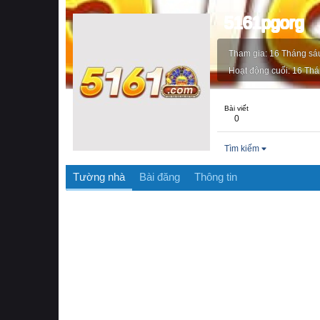
5161pgorg
Tham gia
16 Tháng sá
Hoạt động cuối
16 Thá
Bài viết
0
Tìm kiếm
Tường nhà
Bài đăng
Thông tin