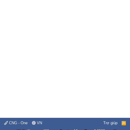
CNG - One
VN
Trợ giúp
R
S