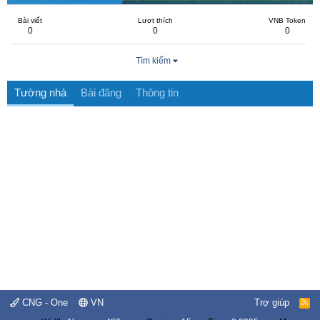
Bài viết
Lượt thích
VNB Token
0
0
0
Tìm kiếm
Tường nhà
Bài đăng
Thông tin
CNG - One
VN
Trợ giúp
R
S