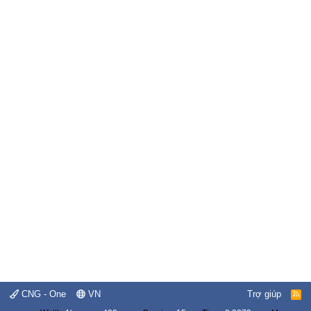
CNG - One
VN
Trợ giúp
R
S